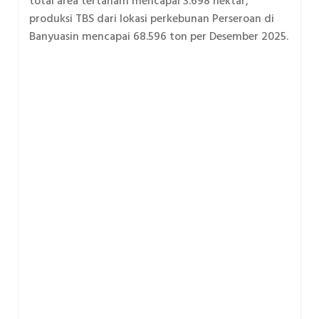
total area tertanam mencapai 3.698 hektar,
produksi TBS dari lokasi perkebunan Perseroan di
Banyuasin mencapai 68.596 ton per Desember 2025.