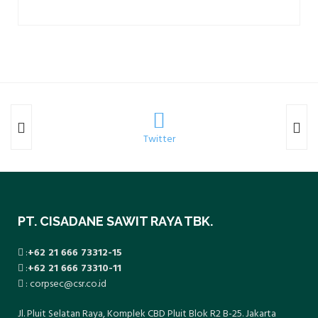
Twitter
PT. CISADANE SAWIT RAYA TBK.
:
+62 21 666 73312-15
:
+62 21 666 73310-11
: corpsec@csr.co.id
Jl. Pluit Selatan Raya, Komplek CBD Pluit Blok R2 B-25. Jakarta