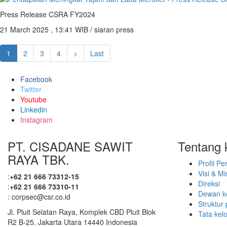
Press Release CSRA FY2024
21 March 2025 , 13:41 WIB / siaran press
1
2
3
4
>
Last
Facebook
Twitter
Youtube
Linkedin
Instagram
PT. CISADANE SAWIT
Tentang 
RAYA TBK.
Profil P
Visi & Mi
:
+62 21 666 73312-15
Direksi
:
+62 21 666 73310-11
Dewan k
: corpsec@csr.co.id
Struktur
Jl. Pluit Selatan Raya, Komplek CBD Pluit Blok
Tata kel
R2 B-25. Jakarta Utara 14440 Indonesia