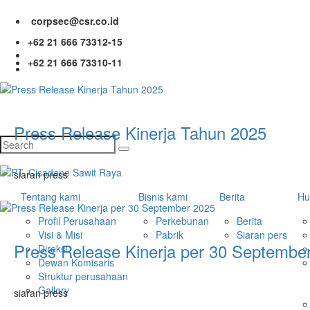
corpsec@csr.co.id
+62 21 666 73312-15
+62 21 666 73310-11
Press Release Kinerja Tahun 2025
siaran press
Tentang kami
Bisnis kami
Berita
Hu
Profil Perusahaan
Perkebunan
Berita
Visi & Misi
Pabrik
Siaran pers
Press Release Kinerja per 30 Septembe
Direksi
Dewan Komisaris
Struktur perusahaan
Gallery
siaran press