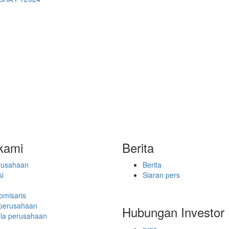
kami
Berita
erusahaan
Berita
si
Siaran pers
omisaris
 perusahaan
Hubungan Investor
ola perusahaan