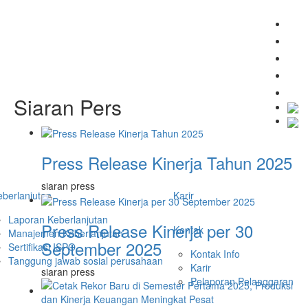
Siaran Pers
Press Release Kinerja Tahun 2025
siaran press
eberlanjutan
Karir
Laporan Keberlanjutan
Press Release Kinerja per 30
Kontak
Manajemen Keberlanjutan
September 2025
Sertifikasi ISPO
Kontak Info
Tanggung jawab sosial perusahaan
Karir
siaran press
Pelaporan Pelanggaran