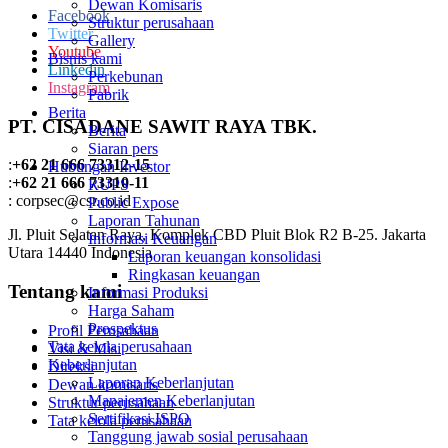
Dewan Komisaris
Facebook
Struktur perusahaan
Twitter
Gallery
Youtube
Bisnis kami
Linkedin
Perkebunan
Instagram
Pabrik
Berita
PT. CISADANE SAWIT RAYA TBK.
Berita
Siaran pers
:
+62 21 666 73312-15
Hubungan Investor
:
+62 21 666 73310-11
RUPS
: corpsec@csr.co.id
Public Expose
Laporan Tahunan
Jl. Pluit Selatan Raya, Komplek CBD Pluit Blok R2 B-25. Jakarta
Informasi Keuangan
Utara 14440 Indonesia
Laporan keuangan konsolidasi
Ringkasan keuangan
Tentang kami
Informasi Produksi
Harga Saham
Prospektus
Profil Perusahaan
Tata kelola perusahaan
Visi & Misi
Keberlanjutan
Direksi
Laporan Keberlanjutan
Dewan komisaris
Manajemen Keberlanjutan
Struktur perusahaan
Sertifikasi ISPO
Tata kelola perusahaan
Tanggung jawab sosial perusahaan