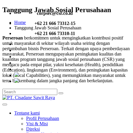
Tanggung Jawab Sosial Perusahaan
corpsec@csr.co.id
Home
+62 21 666 73312-15
Tanggung Jawab Sosial Perusahaan
+62 21 666 73310-11
Perseroan
berkomitmen untuk mengingkatkan kontribusi positif
untuk masyarakat di sekitar wilayah usaha seiring dengan
pertumbuhan bisnis Perseroan. Terkait dengan upaya pemberdayaan
masyarakat, Perseroan mengupayakan peningkatan kualitas dan
kuantitas program tanggung jawab sosial perusahaan (CSR) yang
mengacu pada empat pilar, yakni kesehatan (Health), pendidikan
(Education), lingkungan (Environment), dan peningkatan kapasitas
lokal (Local Capabilities), yang memungkinkan masyarakat untuk
terus berkembang dalam jangka panjang dan berkelanjutan.
Tentang kami
Profil Perusahaan
Visi & Misi
Direksi