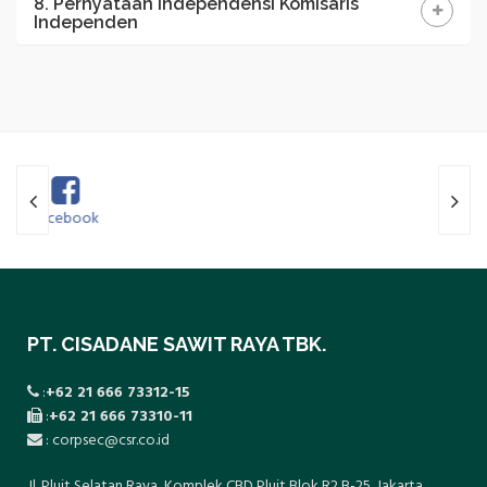
8. Pernyataan Independensi Komisaris
Independen
Twitter
PT. CISADANE SAWIT RAYA TBK.
:
+62 21 666 73312-15
:
+62 21 666 73310-11
: corpsec@csr.co.id
Jl. Pluit Selatan Raya, Komplek CBD Pluit Blok R2 B-25. Jakarta