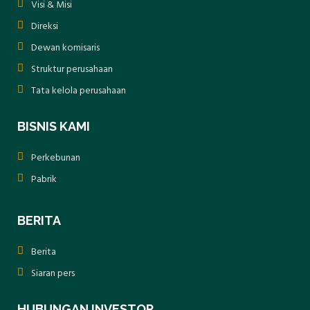
Visi & Misi
berkomitmen pada keberlanjutan,
Direksi
transparansi, serta kesejahteraan masyarakat
Dewan komisaris
dan lingkungan sekitar.
Struktur perusahaan
Tata kelola perusahaan
BISNIS KAMI
Perkebunan
Pabrik
BERITA
Berita
Siaran pers
HUBUNGAN INVESTOR