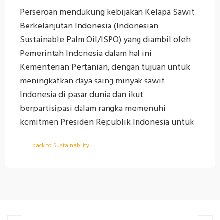
Perseroan mendukung kebijakan Kelapa Sawit
Berkelanjutan Indonesia (Indonesian
Sustainable Palm Oil/ISPO) yang diambil oleh
Pemerintah Indonesia dalam hal ini
Kementerian Pertanian, dengan tujuan untuk
meningkatkan daya saing minyak sawit
Indonesia di pasar dunia dan ikut
berpartisipasi dalam rangka memenuhi
komitmen Presiden Republik Indonesia untuk
mengurangi gas rumah kaca serta memberi
back to Sustainability
perhatian terhadap masalah lingkungan.
Hingga saat ini, empat unit kebun dan dua
pabrik kelapa sawit milik Perseroan telah
berhasil memperoleh Sertifikat Indonesian
Sustainable Palm Oil (ISPO) sebagai bentuk
komitmen terhadap praktik usaha yang